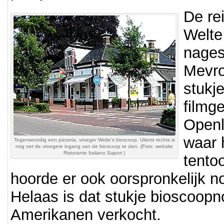
De re
Welte
nages
Mevro
stukj
filmg
Openl
waar 
Tegenwoordig een pizzeria, vroeger Welte’s bioscoop. Uiterst rechts is
nog net de vroegere ingang van de bioscoop te zien. (Foto: website
Ristorante Italiano Sapori )
tentoo
hoorde er ook oorspronkelijk n
Helaas is dat stukje bioscoopn
Amerikanen verkocht.